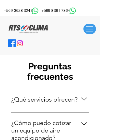
+569 3628 3243
||
+569 8361 7864
Preguntas
frecuentes
¿Qué servicios ofrecen?
Rts clima realiza instalación,
mantención y reparación de
¿Cómo puedo cotizar
equipos de aire acondicionado
un equipo de aire
para hogares y empresas.
acondicionado?